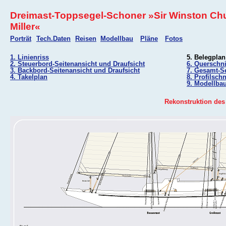
Dreimast-Toppsegel-Schoner »Sir Winston Chu
Miller«
Porträt
Tech.Daten
Reisen
Modellbau
Pläne
Fotos
1. Linienriss
5. Belegplan
2. Steuerbord-Seitenansicht und Draufsicht
6. Querschni
3. Backbord-Seitenansicht und Draufsicht
7. Gesamt-S
4. Takelplan
8. Profilschn
9. Modellba
Rekonstruktion des